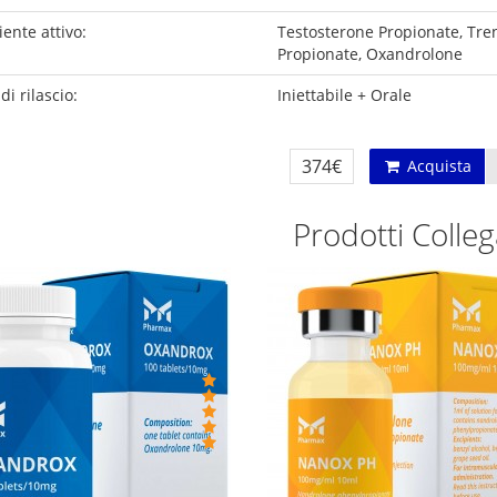
ente attivo:
Testosterone Propionate, Tr
Propionate, Oxandrolone
i rilascio:
Iniettabile + Orale
374€
Acquista
Prodotti Colleg