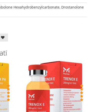
enbolone Hexahydrobenzylcarbonate, Drostanolone
ati