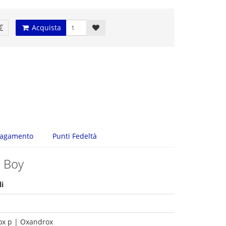
€
Acquista
agamento
Punti Fedeltà
h Boy
li
ox p | Oxandrox