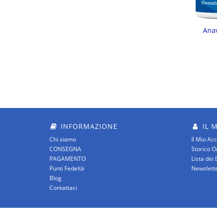
Anav
INFORMAZIONE
IL 
Chi siamo
Il Mio Ac
CONSEGNA
Storico O
PAGAMENTO
Lista dei 
Punti Fedeltà
Newslett
Blog
Contattaci