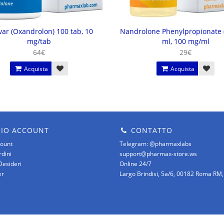
ar (Oxandrolon) 100 tab, 10
Nandrolone Phenylpropionate 
mg/tab
ml, 100 mg/ml
64€
29€
Acquista
Acquista
MIO ACCOUNT
CONTATTO
count
Telegram: @pharmaxlabs
rdini
support@pharmax-store.ws
Desideri
Online 24/7
er
Largo Brindisi, 5a/6, 00182 Roma RM, 