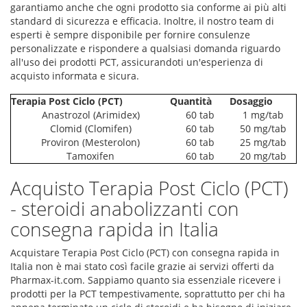
garantiamo anche che ogni prodotto sia conforme ai più alti
standard di sicurezza e efficacia. Inoltre, il nostro team di
esperti è sempre disponibile per fornire consulenze
personalizzate e rispondere a qualsiasi domanda riguardo
all'uso dei prodotti PCT, assicurandoti un'esperienza di
acquisto informata e sicura.
Terapia Post Ciclo (PCT)
Quantità
Dosaggio
Anastrozol (Arimidex)
60 tab
1 mg/tab
Clomid (Clomifen)
60 tab
50 mg/tab
Proviron (Mesterolon)
60 tab
25 mg/tab
Tamoxifen
60 tab
20 mg/tab
Acquisto Terapia Post Ciclo (PCT)
- steroidi anabolizzanti con
consegna rapida in Italia
Acquistare Terapia Post Ciclo (PCT) con consegna rapida in
Italia non è mai stato così facile grazie ai servizi offerti da
Pharmax-it.com. Sappiamo quanto sia essenziale ricevere i
prodotti per la PCT tempestivamente, soprattutto per chi ha