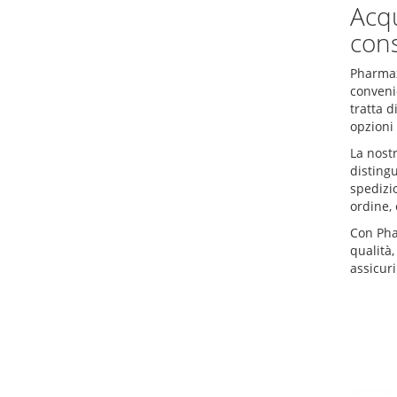
Acqu
cons
Pharmax
convenie
tratta d
opzioni
La nostr
distingu
spedizio
ordine, 
Con Phar
qualità,
assicuri