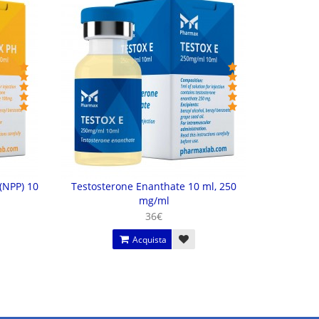
(NPP) 10
Testosterone Enanthate 10 ml, 250
Trenbo
mg/ml
36€
Acquista