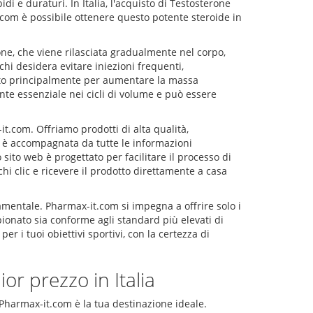
di e duraturi. In Italia, l'acquisto di Testosterone
com è possibile ottenere questo potente steroide in
one, che viene rilasciata gradualmente nel corpo,
hi desidera evitare iniezioni frequenti,
zato principalmente per aumentare la massa
nte essenziale nei cicli di volume e può essere
t.com. Offriamo prodotti di alta qualità,
ne è accompagnata da tutte le informazioni
 sito web è progettato per facilitare il processo di
hi clic e ricevere il prodotto direttamente a casa
amentale. Pharmax-it.com si impegna a offrire solo i
pionato sia conforme agli standard più elevati di
er i tuoi obiettivi sportivi, con la certezza di
or prezzo in Italia
, Pharmax-it.com è la tua destinazione ideale.