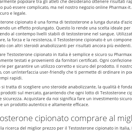
armente popolare tra gli atleti che desiderano ottenere risultati rapi
to può essere complicato, ma nel nostro negozio online Pharmax-it.
curo e legale.
osterone cipionato è una forma di testosterone a lunga durata d'azi
endo un effetto prolungato. Questo lo rende una scelta ideale per c
ndo al contempo livelli stabili di testosterone nel sangue. Utiliz
e, la forza e la resistenza, il Testosterone cipionato è un compone
o con altri steroidi anabolizzanti per risultati ancora più evidenti.
re Testosterone cipionato in Italia è semplice e sicuro su Pharmax-i
mente testati e provenienti da fornitori certificati. Ogni confezio
ie per garantire un utilizzo corretto e sicuro del prodotto. Il nostro
, con un’interfaccia user-friendly che ti permette di ordinare in poc
empi rapidi.
i tratta di scegliere uno steroide anabolizzante, la qualità è fond
 prodotti sul mercato, garantendo che ogni lotto di Testosterone ci
e sicurezza. Acquistare da noi significa fare un investimento sicuro p
re un prodotto autentico e altamente efficace.
osterone cipionato comprare al migli
lla ricerca del miglior prezzo per il Testosterone cipionato in Italia