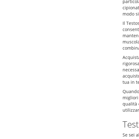
particol
cipiona
modo si
Il Test
consent
mantene
muscolar
combinat
Acquista
rigorosa
necessar
acquisto
tua in t
Quando s
migliori
qualità 
utilizza
Test
Se sei a