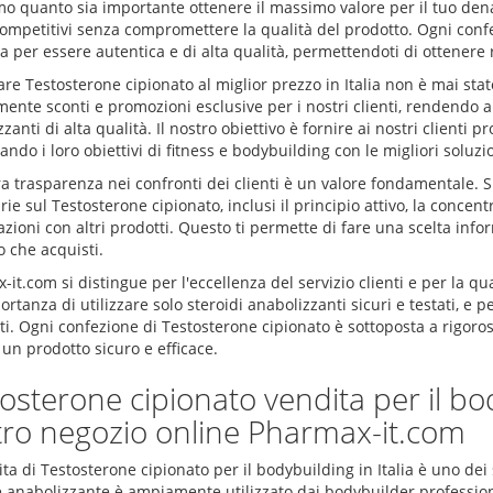
o quanto sia importante ottenere il massimo valore per il tuo dena
competitivi senza compromettere la qualità del prodotto. Ogni con
a per essere autentica e di alta qualità, permettendoti di ottenere 
re Testosterone cipionato al miglior prezzo in Italia non è mai sta
ente sconti e promozioni esclusive per i nostri clienti, rendendo a
zanti di alta qualità. Il nostro obiettivo è fornire ai nostri clienti pro
ndo i loro obiettivi di fitness e bodybuilding con le migliori soluzi
a trasparenza nei confronti dei clienti è un valore fondamentale. Su
ie sul Testosterone cipionato, inclusi il principio attivo, la concent
ioni con altri prodotti. Questo ti permette di fare una scelta info
 che acquisti.
it.com si distingue per l'eccellenza del servizio clienti e per la qu
ortanza di utilizzare solo steroidi anabolizzanti sicuri e testati, e
ati. Ogni confezione di Testosterone cipionato è sottoposta a rigoros
un prodotto sicuro e efficace.
osterone cipionato vendita per il body
ro negozio online Pharmax-it.com
ta di Testosterone cipionato per il bodybuilding in Italia è uno dei
e anabolizzante è ampiamente utilizzato dai bodybuilder professioni