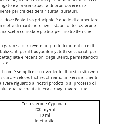
lungato e alla sua capacità di promuovere una
llente per chi desidera risultati duraturi.
me, dove l'obiettivo principale è quello di aumentare
ermette di mantenere livelli stabili di testosterone
una scelta comoda e pratica per molti atleti che
a garanzia di ricevere un prodotto autentico e di
olizzanti per il bodybuilding, tutti selezionati per
dettagliate e recensioni degli utenti, permettendoti
isto.
it.com è semplice e conveniente. Il nostro sito web
curo e veloce. Inoltre, offriamo un servizio clienti
avere riguardo ai nostri prodotti o al processo di
lta qualità che ti aiuterà a raggiungere i tuoi
Testosterone Cypionate
200 mg/ml
10 ml
Iniettabile