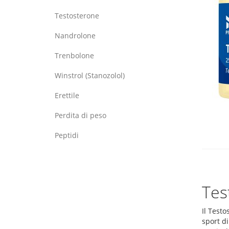
Testosterone
Nandrolone
Trenbolone
Winstrol (Stanozolol)
Erettile
Perdita di peso
Peptidi
Tes
Il Testo
sport di