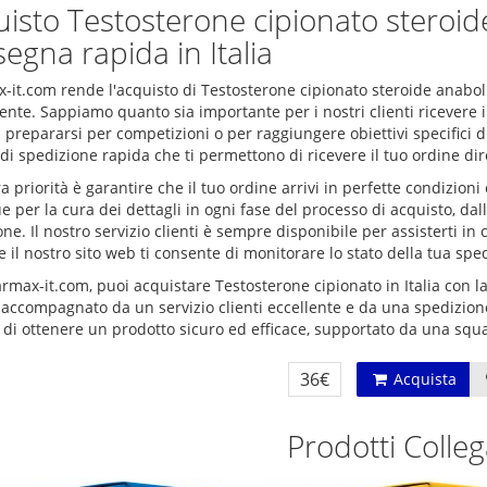
isto Testosterone cipionato steroid
egna rapida in Italia
-it.com rende l'acquisto di Testosterone cipionato steroide anabol
nte. Sappiamo quanto sia importante per i nostri clienti ricevere i
i prepararsi per competizioni o per raggiungere obiettivi specifici 
 di spedizione rapida che ti permettono di ricevere il tuo ordine d
a priorità è garantire che il tuo ordine arrivi in perfette condizio
e per la cura dei dettagli in ogni fase del processo di acquisto, dall
ne. Il nostro servizio clienti è sempre disponibile per assisterti 
e il nostro sito web ti consente di monitorare lo stato della tua spe
max-it.com, puoi acquistare Testosterone cipionato in Italia con la
 accompagnato da un servizio clienti eccellente e da una spedizione
 di ottenere un prodotto sicuro ed efficace, supportato da una squa
36€
Acquista
Prodotti Colleg