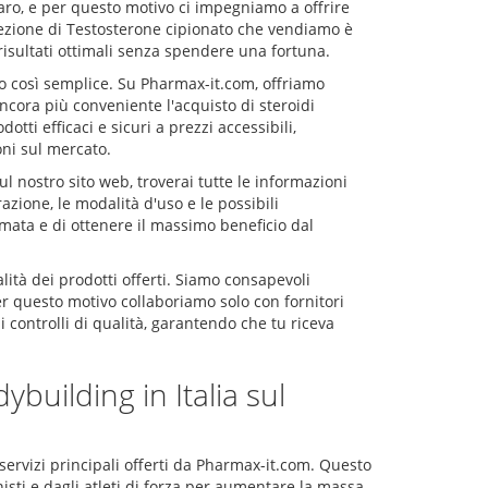
ro, e per questo motivo ci impegniamo a offrire
fezione di Testosterone cipionato che vendiamo è
risultati ottimali senza spendere una fortuna.
to così semplice. Su Pharmax-it.com, offriamo
ncora più conveniente l'acquisto di steroidi
dotti efficaci e sicuri a prezzi accessibili,
oni sul mercato.
l nostro sito web, troverai tutte le informazioni
razione, le modalità d'uso e le possibili
rmata e di ottenere il massimo beneficio dal
alità dei prodotti offerti. Siamo consapevoli
 per questo motivo collaboriamo solo con fornitori
i controlli di qualità, garantendo che tu riceva
building in Italia sul
 servizi principali offerti da Pharmax-it.com. Questo
sti e dagli atleti di forza per aumentare la massa