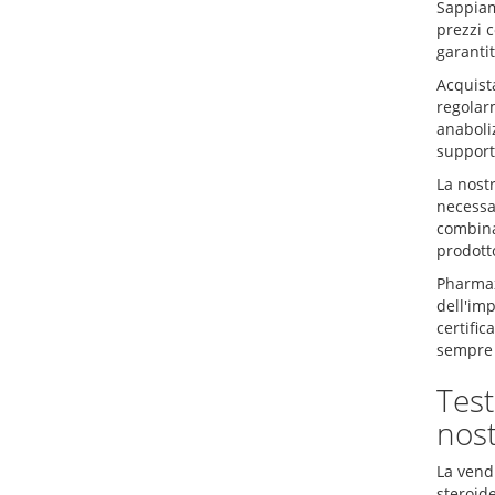
Sappiam
prezzi 
garantit
Acquista
regolarm
anaboliz
supporta
La nostr
necessar
combinaz
prodotto
Pharmax-
dell'imp
certific
sempre 
Test
nost
La vendi
steroid