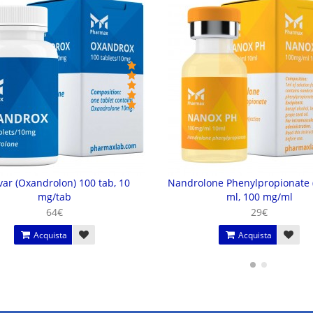
ar (Oxandrolon) 100 tab, 10
Nandrolone Phenylpropionate 
mg/tab
ml, 100 mg/ml
64€
29€
Acquista
Acquista