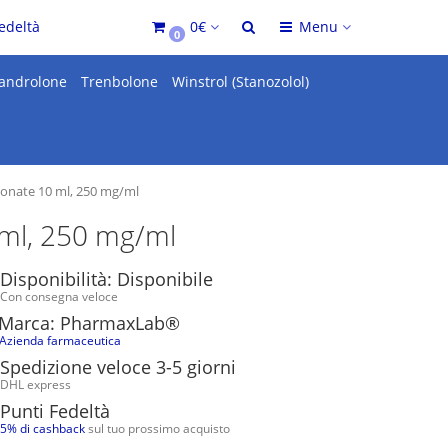
edeltà
0€
Menu
0
androlone
Trenbolone
Winstrol (Stanozolol)
onate 10 ml, 250 mg/ml
 ml, 250 mg/ml
Disponibilità: Disponibile
Con consegna veloce
Marca: PharmaxLab®
Azienda farmaceutica
Spedizione veloce 3-5 giorni
DHL express
Punti Fedeltà
5% di cashback
sul tuo prossimo acquisto