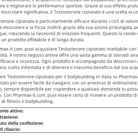
re e migliorare le performance sportive. Grazie al suo effetto pro
 muscolare significativa, il Testosterone cipionato è una scelta ecce
sterone cipionato è particolarmente efficace durante i cicli di volu
 muscolare e la forza. Inoltre, grazie alla sua azione prolungata, p
ue, riducendo la necessità di iniezioni frequenti. Questo lo rende 
 un prodotto affidabile e di lunga durata.
ax-it.com, puoi acquistare Testosterone cipionato iniettabile con l
lità. Il nostro negozio online offre una vasta gamma di steroidi anab
efficacia e sicurezza. Ogni prodotto è accompagnato da descrizioni 
una scelta informata e di ottenere il massimo beneficio dal tuo acqu
re Testosterone cipionato per il bodybuilding in Italia su Pharmax-
tato per essere facile da navigare, con un processo di ordinazione si
o, sempre disponibile per rispondere a qualsiasi domanda tu possa 
. Con Pharmax-it.com, puoi essere certo di ricevere un prodotto di a
i di fitness e bodybuilding.
ente attivo:
razione:
to della confezione:
i rilascio: