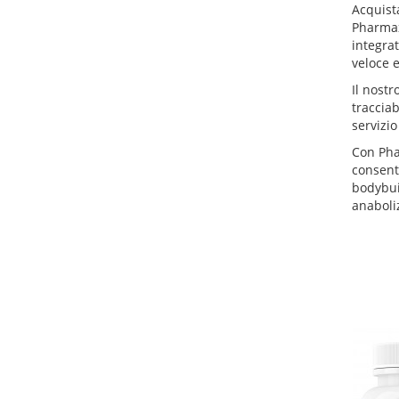
Acquista
Pharmax
integrat
veloce e
Il nostr
tracciab
servizio
Con Pha
consente
bodybuil
anaboliz