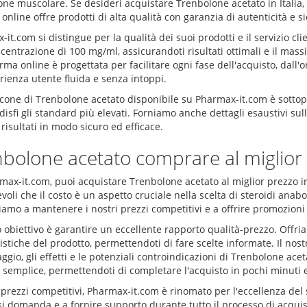
one muscolare. Se desideri acquistare Trenbolone acetato in Italia, 
online offre prodotti di alta qualità con garanzia di autenticità e s
it.com si distingue per la qualità dei suoi prodotti e il servizio c
entrazione di 100 mg/ml, assicurandoti risultati ottimali e il mass
rma online è progettata per facilitare ogni fase dell'acquisto, dall
rienza utente fluida e senza intoppi.
cone di Trenbolone acetato disponibile su Pharmax-it.com è sottopos
isfi gli standard più elevati. Forniamo anche dettagli esaustivi sull
 risultati in modo sicuro ed efficace.
bolone acetato comprare al miglior p
max-it.com, puoi acquistare Trenbolone acetato al miglior prezzo i
oli che il costo è un aspetto cruciale nella scelta di steroidi anabo
mo a mantenere i nostri prezzi competitivi e a offrire promozioni sp
o obiettivo è garantire un eccellente rapporto qualità-prezzo. Offria
istiche del prodotto, permettendoti di fare scelte informate. Il nos
ggio, gli effetti e le potenziali controindicazioni di Trenbolone acet
 semplice, permettendoti di completare l'acquisto in pochi minuti e
 prezzi competitivi, Pharmax-it.com è rinomato per l'eccellenza del
si domanda e a fornire supporto durante tutto il processo di acqui