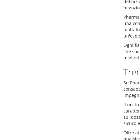
definizi
negozio 
Pharmax-
una conc
piattafo
un'espe
Ogni fla
che sodd
migliori
Tren
Su Phar
consapev
impegnia
Il nostr
caratter
sul dosa
sicuro e
Oltre ai
qualsia