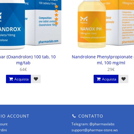
ar (Oxandrolon) 100 tab, 10
Nandrolone Phenylpropionate 
mg/tab
ml, 100 mg/ml
64€
29€
Acquista
Acquista
MIO ACCOUNT
CONTATTO
count
Telegram: @pharmaxlabs
rdini
support@pharmax-store.ws