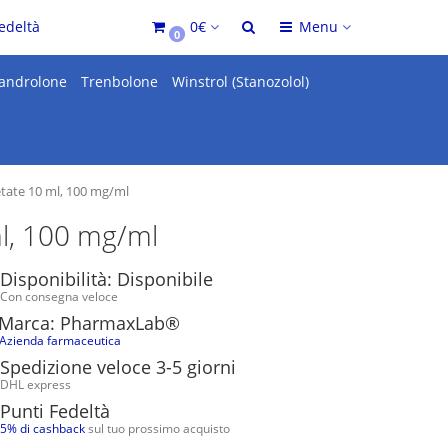
edeltà
0€
Menu
0
androlone
Trenbolone
Winstrol (Stanozolol)
tate 10 ml, 100 mg/ml
l, 100 mg/ml
Disponibilità: Disponibile
Con consegna veloce
Marca: PharmaxLab®
Azienda farmaceutica
Spedizione veloce 3-5 giorni
DHL express
Punti Fedeltà
5% di cashback
sul tuo prossimo acquisto