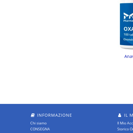
Anav
INFORMAZIONE
IL 
Chi siamo
Il Mio Ac
CONSEGNA
Storico O