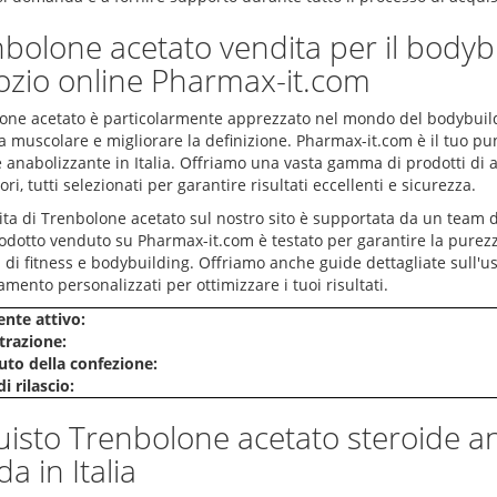
bolone acetato vendita per il bodybui
zio online Pharmax-it.com
one acetato è particolarmente apprezzato nel mondo del bodybuild
a muscolare e migliorare la definizione. Pharmax-it.com è il tuo pu
 anabolizzante in Italia. Offriamo una vasta gamma di prodotti di al
ori, tutti selezionati per garantire risultati eccellenti e sicurezza.
ta di Trenbolone acetato sul nostro sito è supportata da un team di 
dotto venduto su Pharmax-it.com è testato per garantire la purezza 
i di fitness e bodybuilding. Offriamo anche guide dettagliate sull'us
amento personalizzati per ottimizzare i tuoi risultati.
ente attivo:
razione:
to della confezione:
i rilascio:
isto Trenbolone acetato steroide a
da in Italia