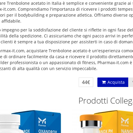
re Trenbolone acetato in Italia è semplice e conveniente grazie ai s
-it.com. Comprendiamo l'importanza di ricevere i prodotti tempest
ori per il bodybuilding e preparazione atletica. Offriamo diverse o
 affidabile.
o impegno per la soddisfazione del cliente si riflette in ogni fase de
ilità della spedizione. Ci assicuriamo che ogni pacco arrivi in perfet
 clienti è sempre a tua disposizione per assisterti in caso di doman
rmax-it.com, acquistare Trenbolone acetato è un'esperienza comoda
 di ordinare facilmente da casa e ricevere il prodotto direttamente 
der professionista o un appassionato di fitness, Pharmax-it.com è i
zanti di alta qualità con un servizio impeccabile.
44€
Acquista
Prodotti Colleg