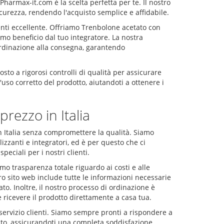
Pharmax-it.com è la scelta perfetta per te. Il nostro
icurezza, rendendo l'acquisto semplice e affidabile.
lienti eccellente. Offriamo Trenbolone acetato con
imo beneficio dal tuo integratore. La nostra
'ordinazione alla consegna, garantendo
to a rigorosi controlli di qualità per assicurare
'uso corretto del prodotto, aiutandoti a ottenere i
rezzo in Italia
n Italia senza compromettere la qualità. Siamo
lizzanti e integratori, ed è per questo che ci
eciali per i nostri clienti.
mo trasparenza totale riguardo ai costi e alle
tro sito web include tutte le informazioni necessarie
ato. Inoltre, il nostro processo di ordinazione è
 ricevere il prodotto direttamente a casa tua.
 servizio clienti. Siamo sempre pronti a rispondere a
sto, assicurandoti una completa soddisfazione.