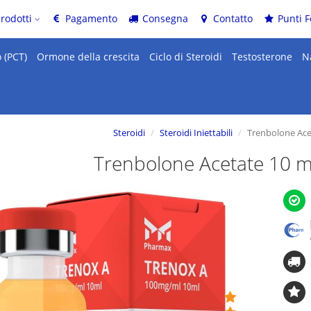
prodotti
Pagamento
Consegna
Contatto
Punti F
 (PCT)
Ormone della crescita
Ciclo di Steroidi
Testosterone
N
Steroidi
Steroidi Iniettabili
Trenbolone Ace
Trenbolone Acetate 10 m