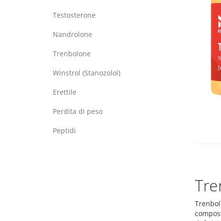
Testosterone
Nandrolone
Trenbolone
Winstrol (Stanozolol)
Erettile
Perdita di peso
Peptidi
Tre
Trenbolo
compost