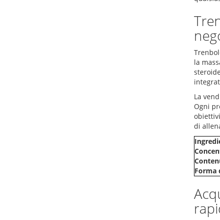
Tren
nego
Trenbol
la mass
steroide
integrat
La vendi
Ogni pro
obiettiv
di allen
Ingredi
Concent
Contenu
Forma d
Acqu
rapi